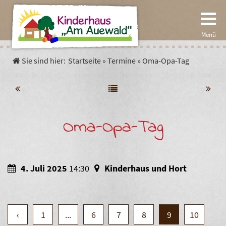
Menü
Sie sind hier:
Startseite
»
Termine
»
Oma-Opa-Tag
Start
Pädagogik
Oma-Opa-Tag
Spielpädagogik
Einrichtung
Die Gärten der Kinder
Die Krippe
Verein
4. Juli 2025
14:30
Kinderhaus und Hort
Der Kindergarten
Aktuelles
Termine
‹
1
...
6
7
8
9
10
Unser Hort
Satzung
Fakten