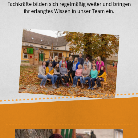
Fachkräfte bilden sich regelmäßig weiter und bringen
ihr erlangtes Wissen in unser Team ein.
Hort in der Außenstelle
Preise für die
Kinderkrippe
Unsere Küche
Preise für den
Unser Team
Kindergarten
Preise für den Hort
Preise für das Essen