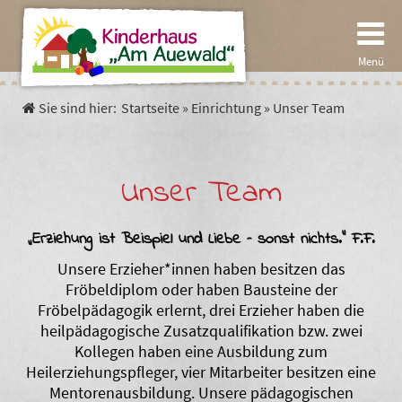
Menü
Sie sind hier:
Startseite
»
Einrichtung
»
Unser Team
Start
Pädagogik
Unser Team
Spielpädagogik
Einrichtung
„Erziehung ist Beispiel und Liebe – sonst nichts.“ F.F.
Unsere Erzieher*innen haben besitzen das
Die Gärten der Kinder
Die Krippe
Verein
Fröbeldiplom oder haben Bausteine der
Fröbelpädagogik erlernt, drei Erzieher haben die
heilpädagogische Zusatzqualifikation bzw. zwei
Der Kindergarten
Aktuelles
Termine
Kollegen haben eine Ausbildung zum
Heilerziehungspfleger, vier Mitarbeiter besitzen eine
Unser Hort
Satzung
Mentorenausbildung. Unsere pädagogischen
Fakten