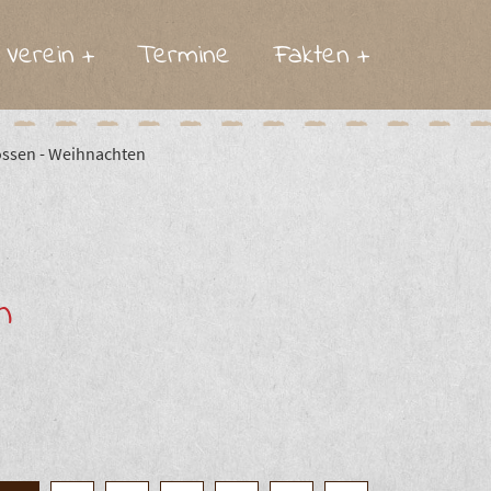
Verein
Termine
Fakten
tuelles
Preise für die Kinderkrippe
atzung
Preise für den Kindergarten
ossen - Weihnachten
Preise für den Hort
Preise für das Essen
n