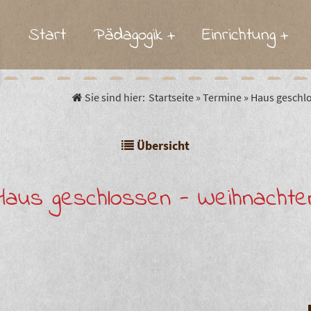
Start
Pädagogik
Einrichtung
Spielpädagogik
Die Krippe
Ak
Die Gärten der Kinder
Der Kindergarten
S
Sie sind hier:
Startseite
»
Termine
»
Haus geschl
Unser Hort
Übersicht
Hort in der Außenstelle
Unsere Küche
Haus geschlossen - Weihnachte
Unser Team