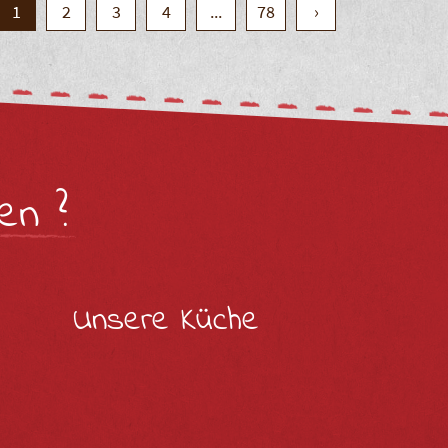
1
2
3
4
...
78
›
en ?
Unsere Küche