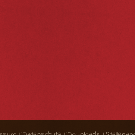
essum
Datenschutz
Downloads
Stellenan
|
|
|