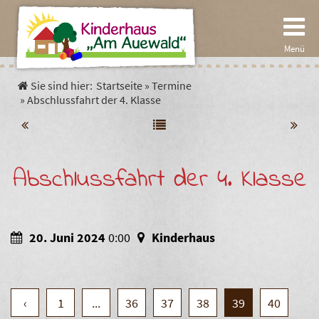
Menü
Sie sind hier:
Startseite
»
Termine
Start
»
Abschlussfahrt der 4. Klasse
Pädagogik
Abschlussfahrt der 4. Klasse
Spielpädagogik
Einrichtung
Die Gärten der Kinder
Die Krippe
Verein
20. Juni 2024
0:00
Kinderhaus
Der Kindergarten
Aktuelles
Termine
‹
1
...
36
37
38
39
40
Unser Hort
Satzung
Fakten